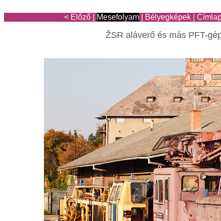
< Előző
|
Mesefolyam
|
Bélyegképek
|
Címla
ŽSR aláverő és más PFT-gép