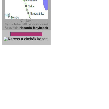
Címkék:
Nyitra
Nitra
340
Szlovák vasút
Szlovákia
Hasonló fényképek