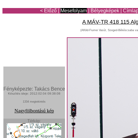
< Előző
|
Mesefolyam
|
Bélyegképek
|
Címla
A MÁV-TR 418 115 Al
(Alföld-Fiumei Vasút, Szeged-Békéscsaba va
Fényképezte: Takács Bence
Készítés ideje: 2012:02:04 09:38:08
1334 megtekintés
Nagyfölbontású kép
Térkép: