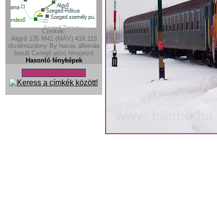
Címkék:
Algyő
135
M41 (MÁV)
418
115
dízelmozdony
By
havas
állomás
borult
Csörgõ
jelzö
fényjelzö
Hasonló fényképek