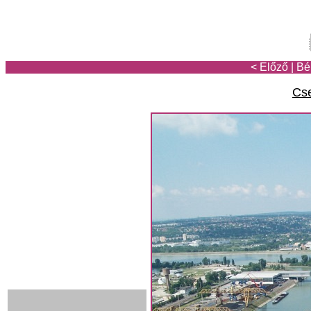
< Előző
|
Bé
Cse