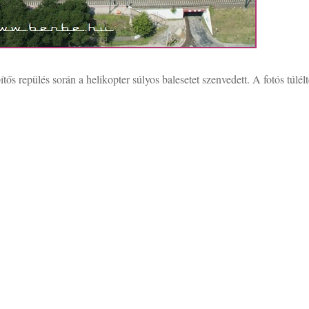
ős repülés során a helikopter súlyos balesetet szenvedett. A fotós túlél