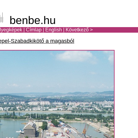
benbe.hu
lyegképek
|
Címlap
|
English
|
Következő >
pel-Szabadkikötő a magasból