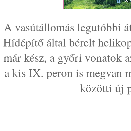
A vasútállomás legutóbbi át
Hídépítő által bérelt helik
már kész, a győri vonatok a
a kis IX. peron is megvan 
közötti új 