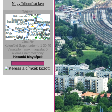
Nagyfölbontású kép
Térkép:
Címkék:
Kelenföld
Szpotterdomb
1
30
40
Vasutallomasok
magaslatról
állomás
nemmozdony
Hasonló fényképek