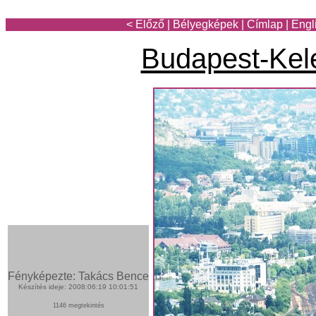
< Előző
|
Bélyegképek
|
Címlap
|
Engl
Budapest-Kel
Fényképezte: Takács Bence
Készítés ideje: 2008:06:19 10:01:51
1146 megtekintés