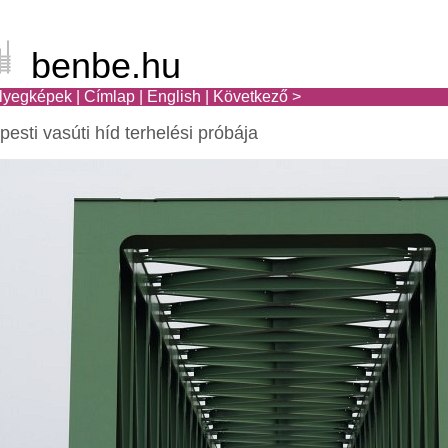
benbe.hu
lyegképek
|
Címlap
|
English
|
Következő >
pesti vasúti híd terhelési próbája