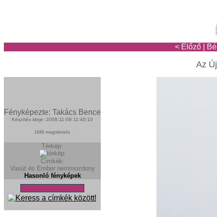
< Előző
|
Bé
Az Új
Fényképezte: Takács Bence
Készítés ideje: 2008:11:09 11:40:10
1048 megtekintés
Térkép:
Címkék:
Vasút és Ember
nemmozdony
Hasonló fényképek