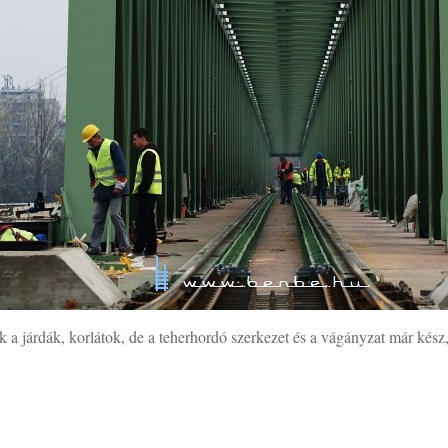
 a járdák, korlátok, de a teherhordó szerkezet és a vágányzat már kész,