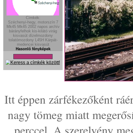
Címkék:
Széchenyi-hegy, motorszín
7
Mk45
Mk45
2002
napos
archív
bárányfelhok
kis-kilátó
virág
kisvasút
dízelmozdony
tolatómozdony
L45H
Kárpát-
medencei kisvasút
Hasonló fényképek
Itt éppen zárfékezőként rá
nagy tömeg miatt megerősít
perccel. A szerelvény meg