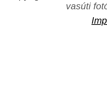
vasúti fo
Imp