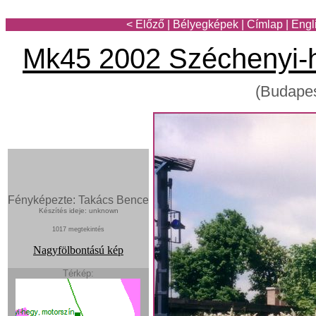
< Előző
|
Bélyegképek
|
Címlap
|
Engl
Mk45 2002 Széchenyi-
(Budapes
Fényképezte: Takács Bence
Készítés ideje: unknown
1017 megtekintés
Nagyfölbontású kép
Térkép: