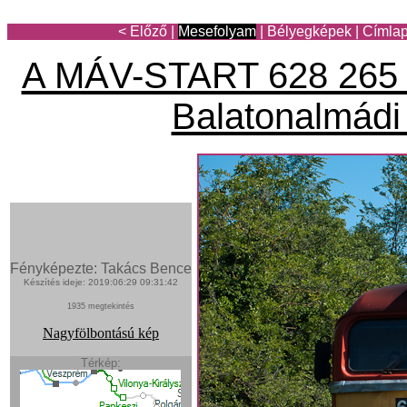
< Előző
|
Mesefolyam
|
Bélyegképek
|
Címla
A MÁV-START 628 265 B
Balatonalmádi 
Fényképezte: Takács Bence
Készítés ideje: 2019:06:29 09:31:42
1935 megtekintés
Nagyfölbontású kép
Térkép: