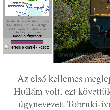
Címkék:
Balatonalmádi
Balatonfűzfő
29
M62 (MÁV)
628
265
Szergej
dízelmozdony
napos
Bmx
InterCity
nyílt vonal
Hasonló fényképek
Az első kellemes megle
Hullám volt, ezt követtü
úgynevezett Tobruki-ív