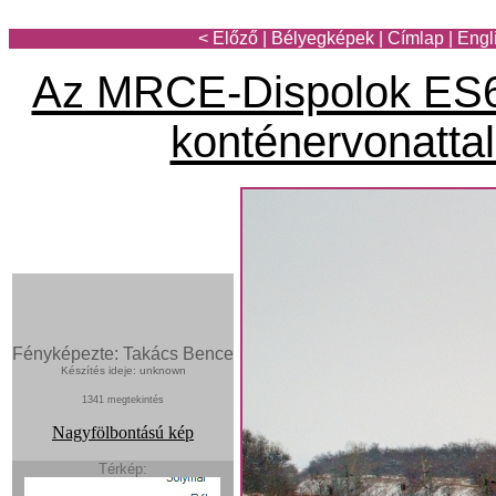
< Előző
|
Bélyegképek
|
Címlap
|
Engl
Az MRCE-Dispolok ES6
konténervonattal
Fényképezte: Takács Bence
Készítés ideje: unknown
1341 megtekintés
Nagyfölbontású kép
Térkép: