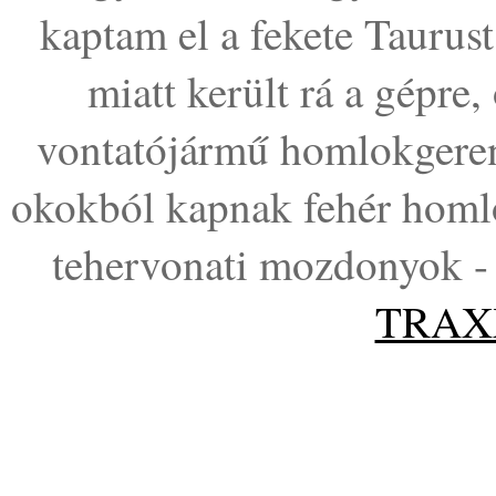
kaptam el a fekete Taurust
miatt került rá a gépre,
vontatójármű homlokgeren
okokból kapnak fehér homlo
tehervonati mozdonyok -
TRAXX