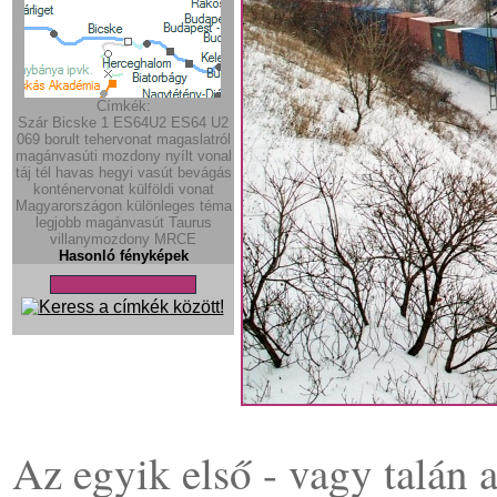
Címkék:
Szár
Bicske
1
ES64U2
ES64 U2
069
borult
tehervonat
magaslatról
magánvasúti mozdony
nyílt vonal
táj
tél
havas
hegyi vasút
bevágás
konténervonat
külföldi vonat
Magyarországon
különleges téma
legjobb
magánvasút
Taurus
villanymozdony
MRCE
Hasonló fényképek
Az egyik első - vagy talán 