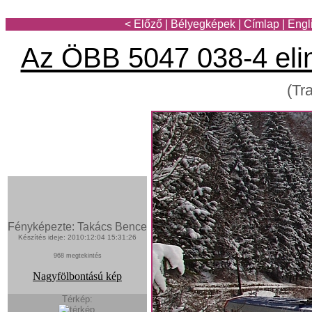
< Előző
|
Bélyegképek
|
Címlap
|
Engl
Az ÖBB 5047 038-4 elin
(Tr
Fényképezte: Takács Bence
Készítés ideje: 2010:12:04 15:31:26
968 megtekintés
Nagyfölbontású kép
Térkép: