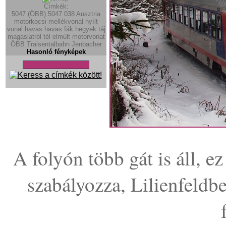
Címkék:
5047 (ÖBB)
5047
038
Ausztria
motorkocsi
mellékvonal
nyílt
vonal
havas
havas fák
hegyek
táj
magaslatról
tél
elmúlt
motorvonat
ÖBB
Traisentalbahn
Jenbacher
Hasonló fényképek
A folyón több gát is áll, e
szabályozza, Lilienfeldbe