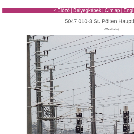
< Előző
|
Bélyegképek
|
Címlap
|
Engl
5047 010-3 St. Pölten Haup
(Westbahn)