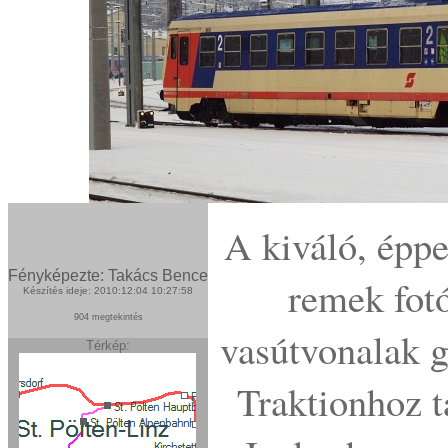
A kiváló, épp
Fényképezte: Takács Bence
remek fotó
Készítés ideje: 2010:12:04 10:27:58
904 megtekintés
vasútvonalak g
Térkép:
Traktionhoz t