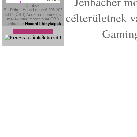
Jenbacher mot
Címkék:
St. Pölten Hauptbahnhof
205
207
célterületnek v
5047 (ÖBB)
Ausztria
motorkocsi
mellékvonal
motorvonat
ÖBB
Jenbacher
Hasonló fényképek
Gaming