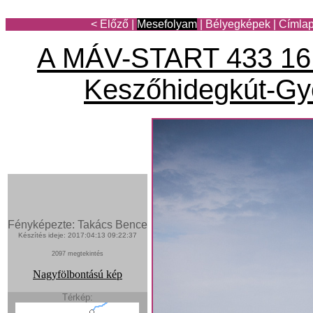
< Előző
|
Mesefolyam
|
Bélyegképek
|
Címla
A MÁV-START 433 161
Keszőhidegkút-Gy
Fényképezte: Takács Bence
Készítés ideje: 2017:04:13 09:22:37
2097 megtekintés
Nagyfölbontású kép
Térkép: