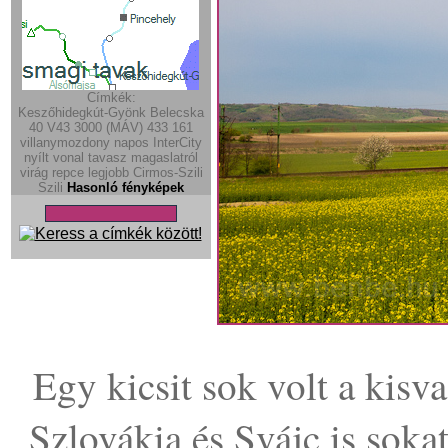
Címkék:
Keszőhidegkút-Gyönk
Belecska
40
V43 3000 (MÁV)
433
161
villanymozdony
napos
InterCity
nyílt vonal
tavasz
magaslatról
virág
repce
legjobb
Cirmos-Szili
Szili
Hasonló fényképek
Egy kicsit sok volt a kis
Szlovákia és Svájc is soka