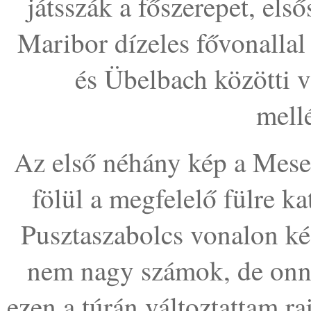
játsszák a főszerepet, els
Maribor dízeles fővonallal 
és Übelbach közötti v
mell
Az első néhány kép a Mese
fölül a megfelelő fülre ka
Pusztaszabolcs vonalon kés
nem nagy számok, de onn
ezen a túrán változtattam raj