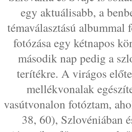
egy aktuálisabb, a benbe
témaválasztású albummal f
fotózása egy kétnapos kör
második nap pedig a szl
terítékre. A virágos elő
mellékvonalak egészít
vasútvonalon fotóztam, aho
38, 60), Szlovéniában 