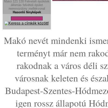
Makó
121
130
Felveteli épületek
állomás
felvételi épület
nemmozdony
mellékvonal
Hasonló fényképek
Makó nevét mindenki ismeri
terményt már nem rakod
rakodnak a város déli s
városnak keleten és észa
Budapest-Szentes-Hódmező
igen rossz állapotú Hó