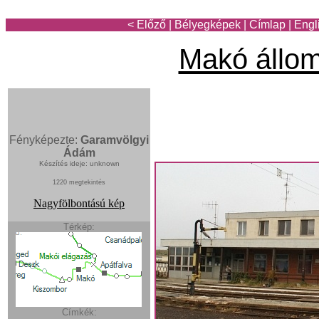
< Előző
|
Bélyegképek
|
Címlap
|
Engl
Makó állo
Fényképezte:
Garamvölgyi
Ádám
Készítés ideje: unknown
1220 megtekintés
Nagyfölbontású kép
Térkép:
Címkék: