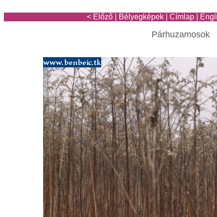
< Előző
|
Bélyegképek
|
Címlap
|
Engl
Párhuzamosok