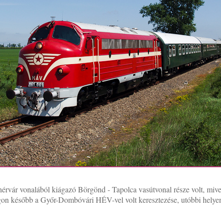
vár vonalából kiágazó Börgönd - Tapolca vasútvonal része volt, mivel 
n később a Győr-Dombóvári HÉV-vel volt keresztezése, utóbbi helyen 