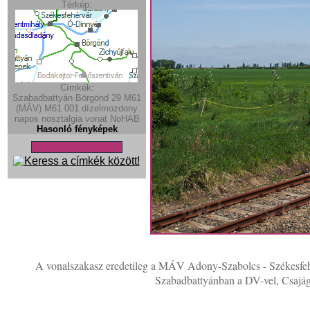
Térkép:
Címkék:
Szabadbattyán
Börgönd
29
M61
(MÁV)
M61
001
dízelmozdony
napos
nosztalgia vonat
NoHAB
Hasonló fényképek
A vonalszakasz eredetileg a MÁV Adony-Szabolcs - Székesfehér
Szabadbattyánban a DV-vel, Csajágo