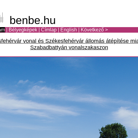
benbe.hu
am
|
Bélyegképek
|
Címlap
|
English
|
Következő >
ehérvár vonal és Székesfehérvár állomás átépítése miatt
Szabadbattyán vonalszakaszon