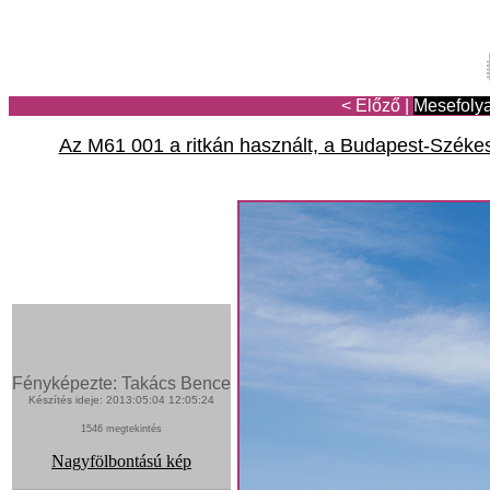
< Előző
|
Mesefoly
Az M61 001 a ritkán használt, a Budapest-Székesf
Fényképezte: Takács Bence
Készítés ideje: 2013:05:04 12:05:24
1546 megtekintés
Nagyfölbontású kép