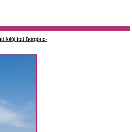
 fölújított Börgönd-