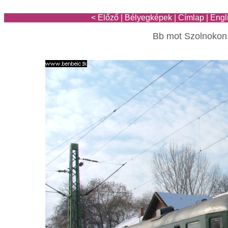
< Előző
|
Bélyegképek
|
Címlap
|
Engl
Bb mot Szolnokon