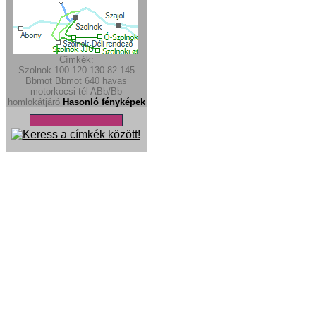
Címkék:
Szolnok
100
120
130
82
145
Bbmot
Bbmot
640
havas
motorkocsi
tél
ABb/Bb
homlokátjáró
Hasonló fényképek