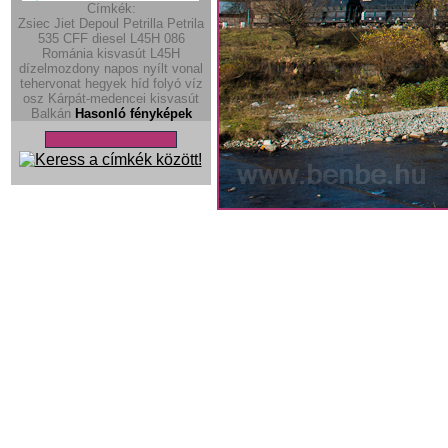
Címkék:
Zsiec
Jiet
Depoul
Petrilla
Petrila
535
CFF diesel
L45H
086
Románia
kisvasút
L45H
dízelmozdony
napos
nyílt vonal
tehervonat
hegyek
híd
folyó
víz
osz
Kárpát-medencei kisvasút
Balkán
Hasonló fényképek