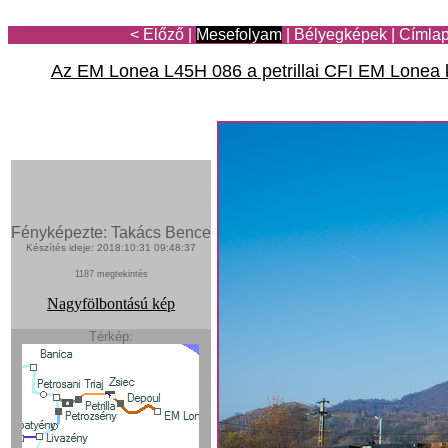
< Előző
|
Mesefolyam
|
Bélyegképek
|
Címla
Az EM Lonea L45H 086 a petrillai CFI EM Lonea
Fényképezte: Takács Bence
Készítés ideje: 2018:10:31 09:48:37
1187 megtekintés
Nagyfölbontású kép
Térkép: