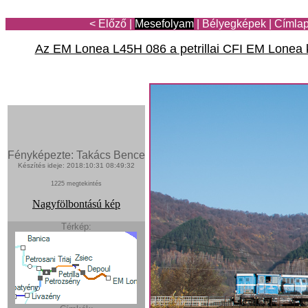
< Előző
|
Mesefolyam
|
Bélyegképek
|
Címla
Az EM Lonea L45H 086 a petrillai CFI EM Lonea
Fényképezte: Takács Bence
Készítés ideje: 2018:10:31 08:49:32
1225 megtekintés
Nagyfölbontású kép
Térkép: