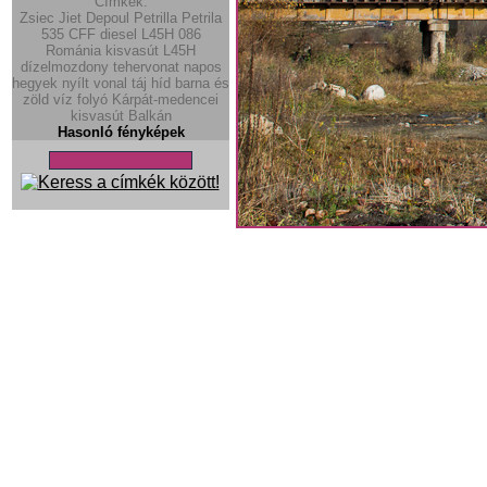
Címkék:
Zsiec
Jiet
Depoul
Petrilla
Petrila
535
CFF diesel
L45H
086
Románia
kisvasút
L45H
dízelmozdony
tehervonat
napos
hegyek
nyílt vonal
táj
híd
barna és
zöld
víz
folyó
Kárpát-medencei
kisvasút
Balkán
Hasonló fényképek