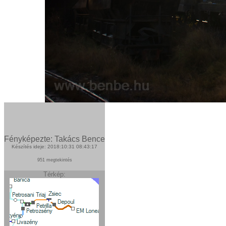
Fényképezte: Takács Bence
Készítés ideje: 2018:10:31 08:43:17
951 megtekintés
Térkép: