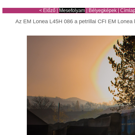
< Előző
|
Mesefolyam
|
Bélyegképek
|
Címla
Az EM Lonea L45H 086 a petrillai CFI EM Lonea