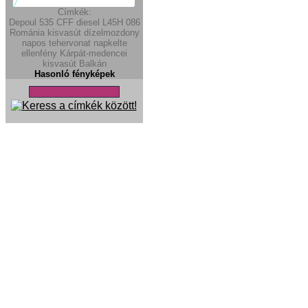
Címkék:
Depoul
535
CFF diesel
L45H
086
Románia
kisvasút
dízelmozdony
napos
tehervonat
napkelte
ellenfény
Kárpát-medencei
kisvasút
Balkán
Hasonló fényképek