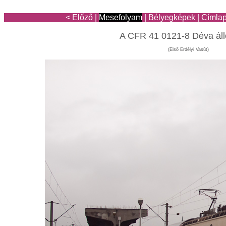
< Előző
|
Mesefolyam
|
Bélyegképek
|
Címla
A CFR 41 0121-8 Déva ál
(Első Erdélyi Vasút)