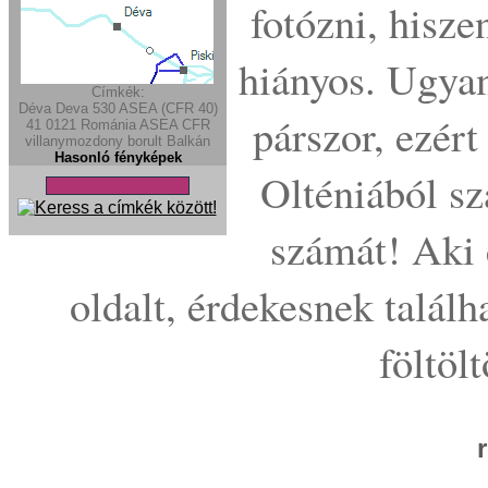
fotózni, hisze
hiányos. Ugyan
Címkék:
Déva
Deva
530
ASEA (CFR 40)
párszor, ezért
41
0121
Románia
ASEA
CFR
villanymozdony
borult
Balkán
Hasonló fényképek
Olténiából sz
számát! Aki 
oldalt, érdekesnek találh
föltölt