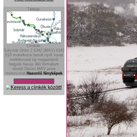
Térkép:
Címkék:
Solymár
Üröm
2
6342 (MÁV)
6342
010
motorkocsi
borult
nyílt vonal
mellékvonal
táj
magaslatról
hegyek
havas
álló formátum
elmúlt
Desiro
MÁV piros
motorvonat
Hasonló fényképek