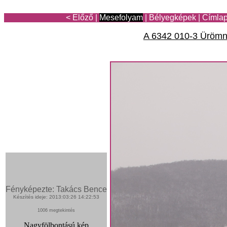
< Előző
|
Mesefolyam
|
Bélyegképek
|
Címla
A 6342 010-3 Ürömn
Fényképezte: Takács Bence
Készítés ideje: 2013:03:26 14:22:53
1006 megtekintés
Nagyfölbontású kép