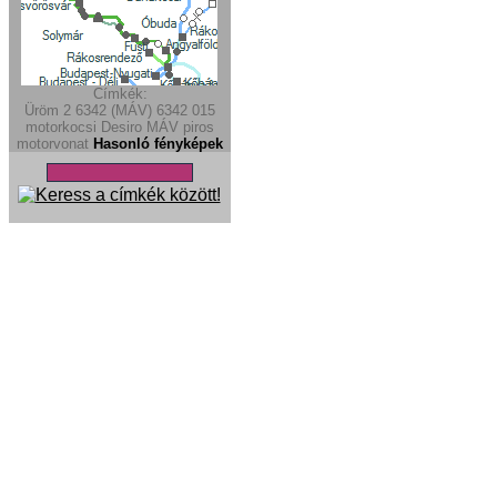
Címkék:
Üröm
2
6342 (MÁV)
6342
015
motorkocsi
Desiro
MÁV piros
motorvonat
Hasonló fényképek