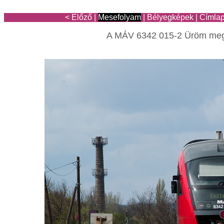
< Előző
|
Mesefolyam
|
Bélyegképek
|
Címla
A MÁV 6342 015-2 Üröm meg