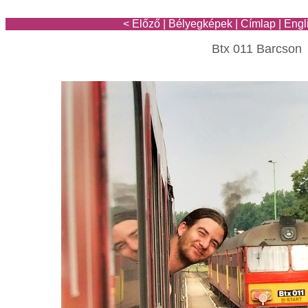
< Előző
|
Bélyegképek
|
Címlap
|
Engl
Btx 011 Barcson