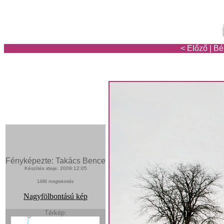
< Előző
|
Bé
Fényképezte: Takács Bence
Készítés ideje: 2009:12:05
1496 megtekintés
Nagyfölbontású kép
Térkép: