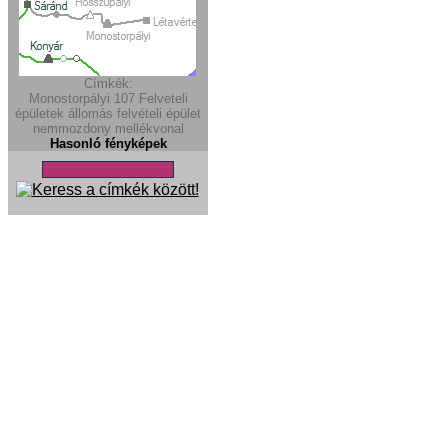
Címkék:
Monostorpályi
107
Felveteli
épületek
állomás
felvételi épület
nemmozdony
mellékvonal
Hasonló fényképek