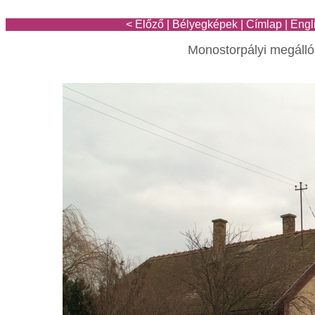
< Előző
|
Bélyegképek
|
Címlap
|
Engl
Monostorpályi megálló