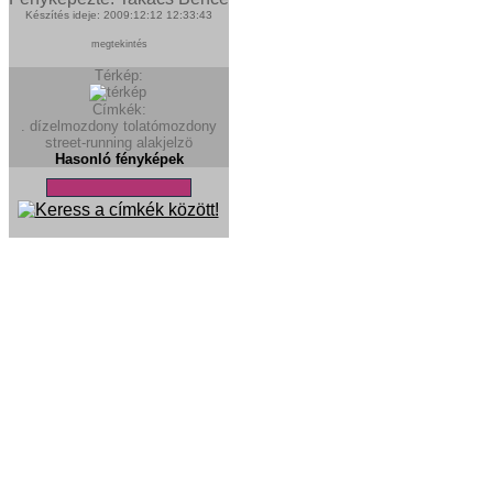
Készítés ideje: 2009:12:12 12:33:43
megtekintés
Térkép:
Címkék:
.
dízelmozdony
tolatómozdony
street-running
alakjelzö
Hasonló fényképek