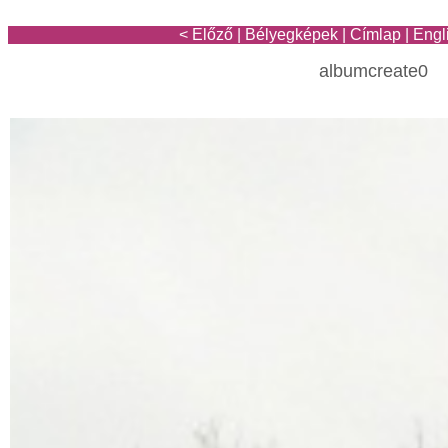
< Előző
|
Bélyegképek
|
Címlap
|
Engl
albumcreate0