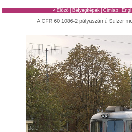
< Előző
|
Bélyegképek
|
Címlap
|
Engl
A CFR 60 1086-2 pályaszámú Sulzer m