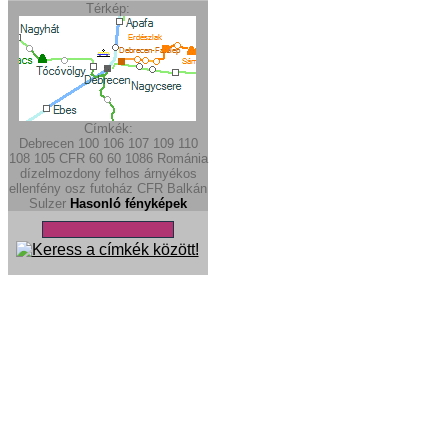
Térkép:
Címkék:
Debrecen
100
106
107
109
110
108
105
CFR 60
60
1086
Románia
dízelmozdony
felhos
árnyékos
ellenfény
osz
futoház
CFR
Balkán
Sulzer
Hasonló fényképek