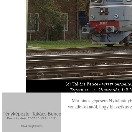
Már nincs gépcsere Nyírábrányban
vonatfotóst attól, hogy klasszikus
Fényképezte: Takács Bence
Készítés ideje: 2007:10:13 11:45:51
1024 megtekintés