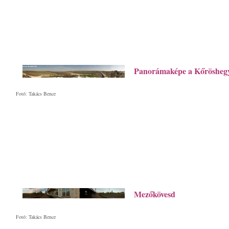
Panorámaképe a Kőröshegyi
Fotó: Takács Bence
Mezőkövesd
Fotó: Takács Bence