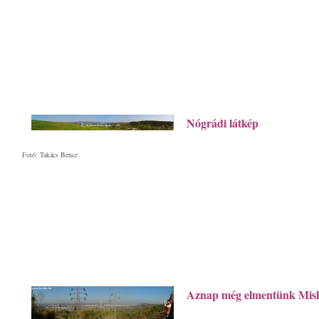
Nógrádi látkép
Fotó: Takács Bence
Aznap még elmentünk Miskol