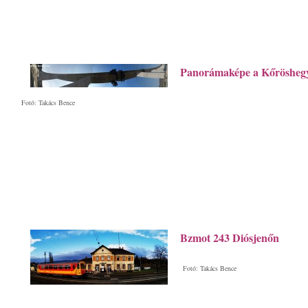
Panorámaképe a Kőröshegy
Fotó: Takács Bence
Bzmot 243 Diósjenőn
Fotó: Takács Bence