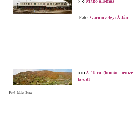
Makó állomás
>>>
Garamvölgyi Ádám
Fotó:
A Tara (immár nemzetk
>>>
között
Fotó: Takács Bence