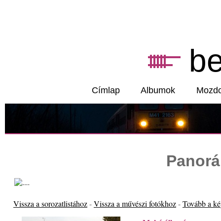
b
Címlap
Albumok
Mozd
Panorá
Vissza a sorozatlistához
-
Vissza a művészi fotókhoz
-
Tovább a k