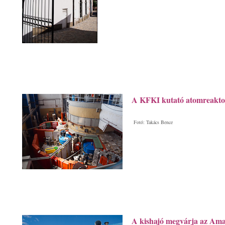
A KFKI kutató atomreaktor
Fotó: Takács Bence
A kishajó megvárja az Ama