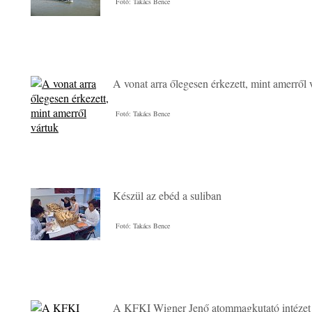
Fotó: Takács Bence
A vonat arra őlegesen érkezett, mint amerről 
Fotó: Takács Bence
Készül az ebéd a suliban
Fotó: Takács Bence
A KFKI Wigner Jenő atommagkutató intézet 