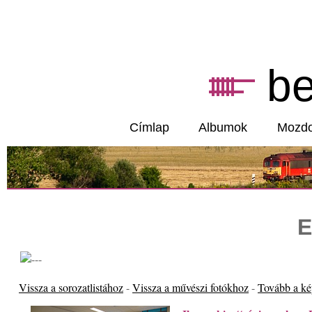
b
Címlap
Albumok
Mozd
E
Vissza a sorozatlistához
-
Vissza a művészi fotókhoz
-
Tovább a k