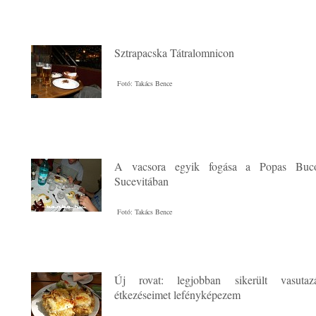
Sztrapacska Tátralomnicon
Fotó: Takács Bence
A vacsora egyik fogása a Popas Buco
Sucevitában
Fotó: Takács Bence
Új rovat: legjobban sikerült vasutaz
étkezéseimet lefényképezem