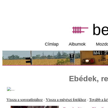
b
Címlap
Albumok
Mozd
Ebédek, re
Vissza a sorozatlistához
-
Vissza a művészi fotókhoz
-
Tovább a k