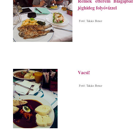
Remek étterem Blagajban,
jéghideg folyóvízzel
Fotó: Takács Bence
Vacsi!
Fotó: Takács Bence