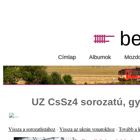
b
Címlap
Albumok
Mozd
UZ CsSz4 sorozatú, g
Vissza a sorozatlistához
-
Vissza az ukrán vonatokhoz
-
Tovább a 