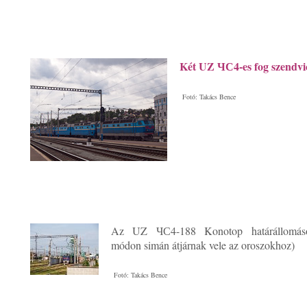
Két UZ ЧС4-es fog szendvic
Fotó: Takács Bence
Az UZ ЧС4-188 Konotop határállomáso
módon simán átjárnak vele az oroszokhoz)
Fotó: Takács Bence