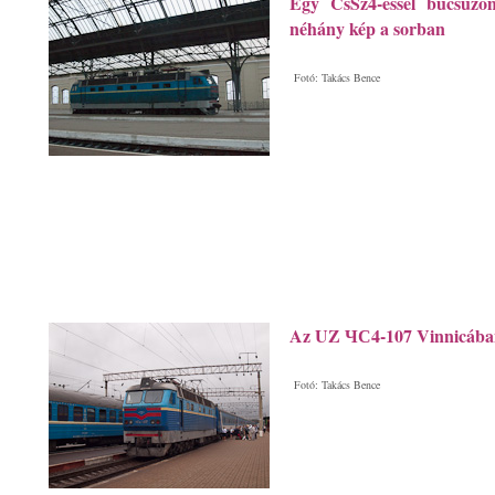
Egy CsSz4-essel búcsúzo
néhány kép a sorban
Fotó: Takács Bence
Az UZ ЧС4-107 Vinnicába
Fotó: Takács Bence