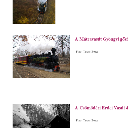
A Mátravasút Gyöngyi gőz
Fotó: Takács Bence
A Csömödéri Erdei Vasút 
Fotó: Takács Bence