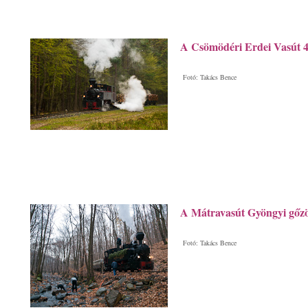
A Csömödéri Erdei Vasút 
Fotó: Takács Bence
A Mátravasút Gyöngyi gőzös
Fotó: Takács Bence