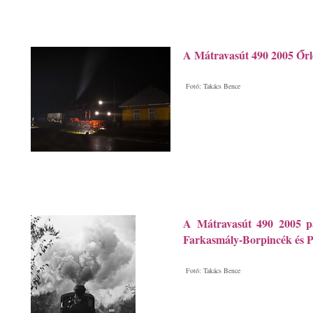
A Mátravasút 490 2005 Őr
Fotó: Takács Bence
A Mátravasút 490 2005 p
Farkasmály-Borpincék és P
Fotó: Takács Bence