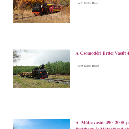
Fotó: Takács Bence
A Csömödéri Erdei Vasút 
Fotó: Takács Bence
A Mátravasút 490 2005 p
Pipishegy és Mátrafüred als