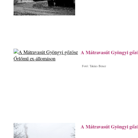
A Mátravasút Gyöngyi gőz
Fotó: Takács Bence
A Mátravasút Gyöngyi gőzö