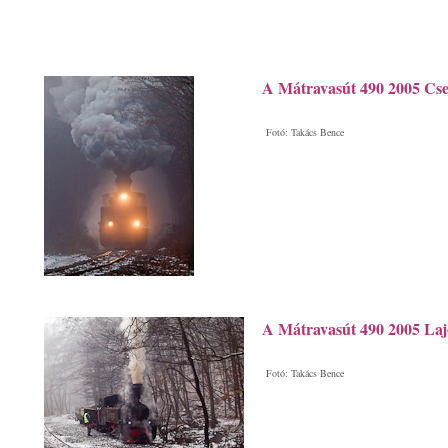
A Mátravasút 490 2005 Cse
Fotó: Takács Bence
A Mátravasút 490 2005 Laj
Fotó: Takács Bence