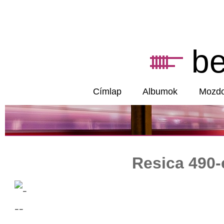
b
Címlap
Albumok
Mozd
Resica 490