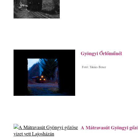
Gyöngyi Őrlőműnél
Fotó: Takács Bence
A Mátravasút Gyöngyi gőzös