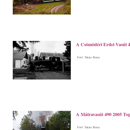
A Csömödéri Erdei Vasút 
Fotó: Takács Bence
A Mátravasút 490 2005 To
Fotó: Takács Bence