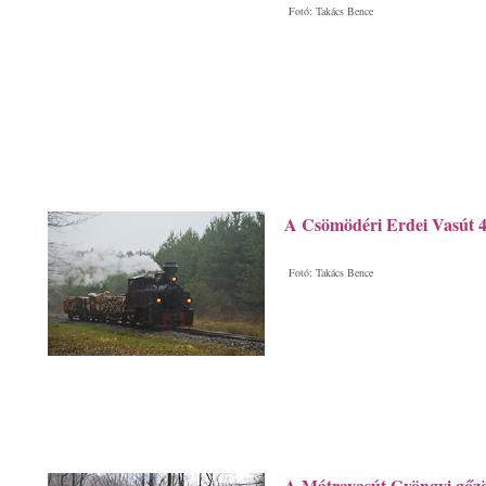
Fotó: Takács Bence
A Csömödéri Erdei Vasút 
Fotó: Takács Bence
A Mátravasút Gyöngyi gőz