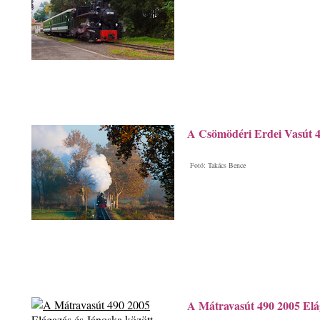
A Csömödéri Erdei Vasút 
Fotó: Takács Bence
A Mátravasút 490 2005 Elá