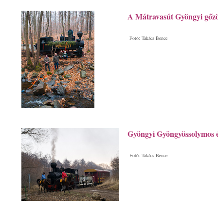
A Mátravasút Gyöngyi gőzös
Fotó: Takács Bence
Gyöngyi Gyöngyössolymos é
Fotó: Takács Bence