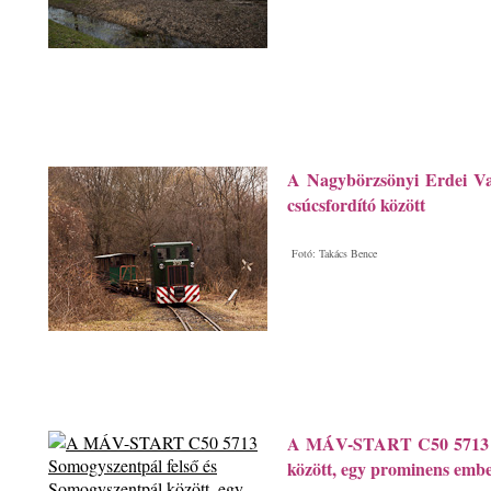
A Nagybörzsönyi Erdei Va
csúcsfordító között
Fotó: Takács Bence
A MÁV-START C50 5713 So
között, egy prominens embe