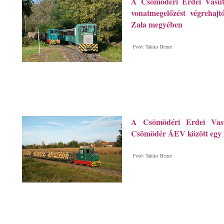
A Csömödéri Erdei Vasút 
vonatmegelőzést végrehajt
Zala megyében
Fotó: Takács Bence
A Csömödéri Erdei Vasú
Csömödér ÁEV között egy fa
Fotó: Takács Bence