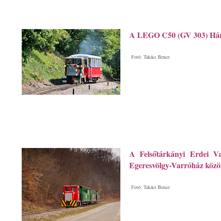
A LEGO C50 (GV 303) Hár
Fotó: Takács Bence
A Felsőtárkányi Erdei Va
Egeresvölgy-Varróház közö
Fotó: Takács Bence