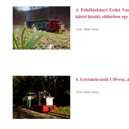
A Felsőtárkányi Erdei Vas
kitérő között, előtérben egy
Fotó: Takács Bence
A Gyermekvasút C50-ese, a 
Fotó: Takács Bence