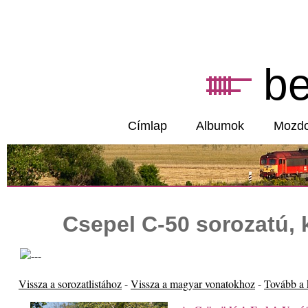
b
Címlap
Albumok
Mozd
Csepel C-50 sorozatú,
Vissza a sorozatlistához
-
Vissza a magyar vonatokhoz
-
Tovább a