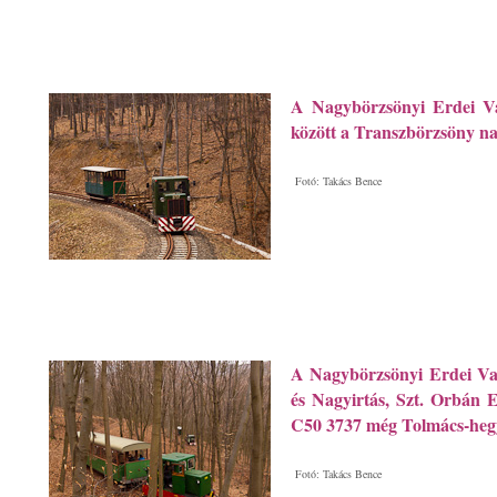
A Nagybörzsönyi Erdei Va
között a Transzbörzsöny na
Fotó: Takács Bence
A Nagybörzsönyi Erdei Vas
és Nagyirtás, Szt. Orbán E
C50 3737 még Tolmács-hegy f
Fotó: Takács Bence