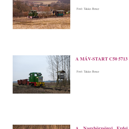
Fotó: Takács Bence
A MÁV-START C50 5713 Im
Fotó: Takács Bence
A Nagybörzsönyi Erdei