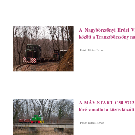
A Nagybörzsönyi Erdei Va
között a Transzbörzsöny na
Fotó: Takács Bence
A MÁV-START C50 5713 Pál
lóré-vonattal a közös közúti
Fotó: Takács Bence