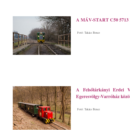
A MÁV-START C50 5713 Ba
Fotó: Takács Bence
A Felsőtárkányi Erdei V
Egeresvölgy-Varróház közö
Fotó: Takács Bence