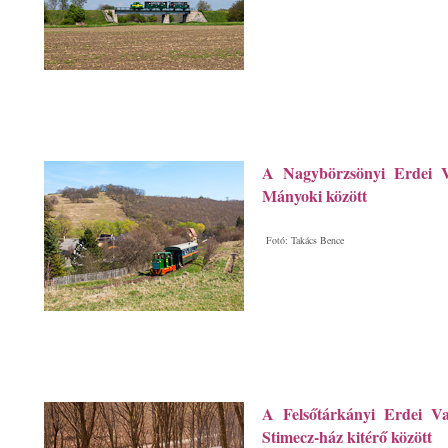
A Nagybörzsönyi Erdei V
Mányoki között
Fotó: Takács Bence
A Felsőtárkányi Erdei Va
Stimecz-ház kitérő között