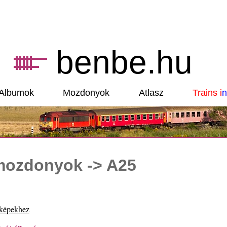
benbe.hu
Albumok
Mozdonyok
Atlasz
Trains i
n
 mozdonyok -> A25
 képekhez