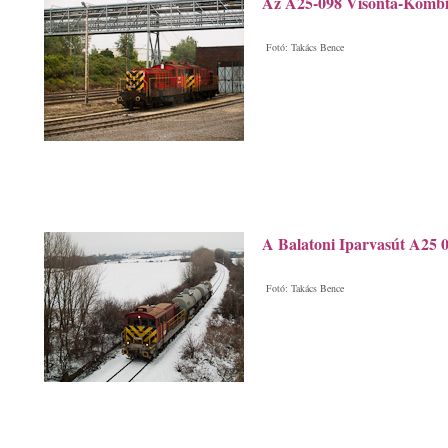
Az A25-098 Visonta-Kombi
Fotó: Takács Bence
A Balatoni Iparvasút A25 
Fotó: Takács Bence