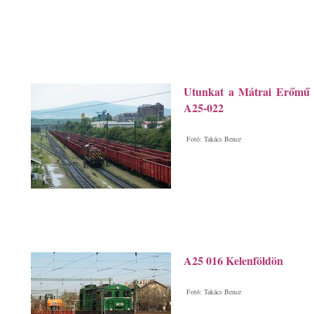
Utunkat a Mátrai Erőmű t
A25-022
Fotó: Takács Bence
A25 016 Kelenföldön
Fotó: Takács Bence