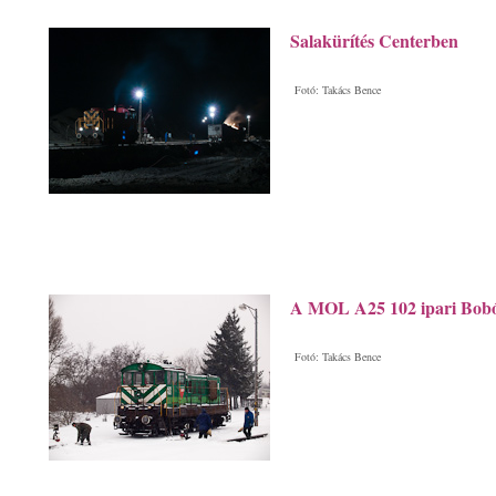
Salakürítés Centerben
Fotó: Takács Bence
A MOL A25 102 ipari Bobó
Fotó: Takács Bence