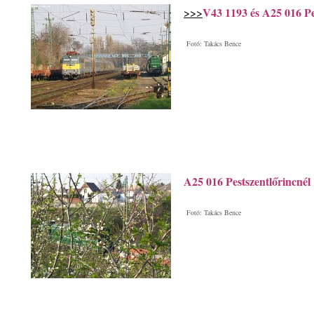
V43 1193 és A25 016 Pe
>>>
Fotó: Takács Bence
A25 016 Pestszentlőrincnél
Fotó: Takács Bence