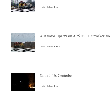
Fotó: Takács Bence
A Balatoni Iparvasút A25 083 Hajmáskér ál
Fotó: Takács Bence
Salakürítés Centerben
Fotó: Takács Bence