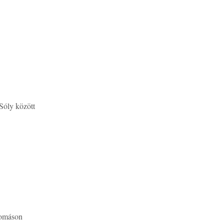
Sóly között
lomáson