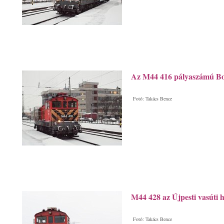
Az M44 416 pályaszámú Bo
Fotó: Takács Bence
M44 428 az Újpesti vasúti h
Fotó: Takács Bence