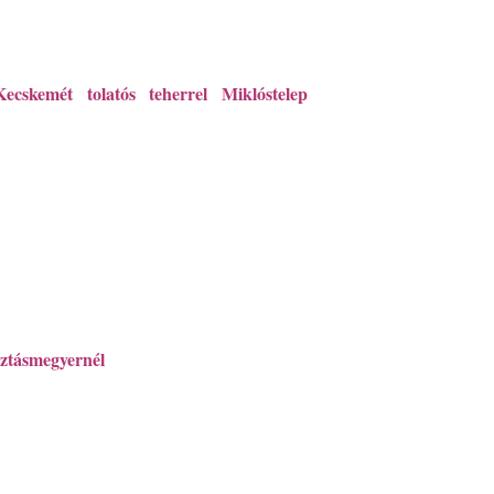
cskemét tolatós teherrel Miklóstelep
ztásmegyernél