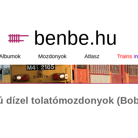
benbe.hu
Albumok
Mozdonyok
Atlasz
Trains i
n
 dízel tolatómozdonyok (Bo