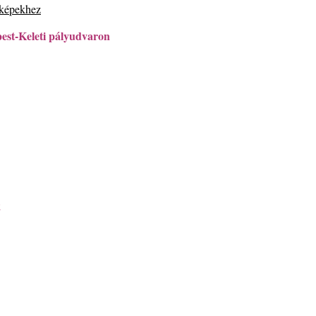
 képekhez
st-Keleti pályudvaron
k