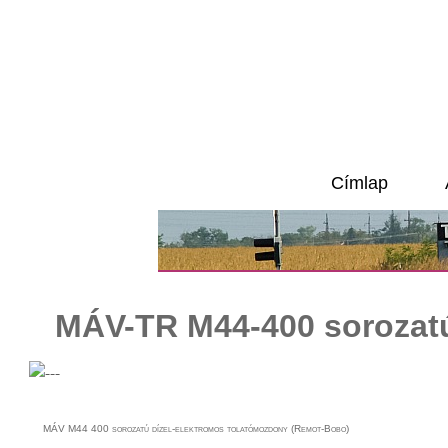
Címlap
MÁV-TR M44-400 sorozatú
MÁV M44 400 sorozatú dízel-elektromos tolatómozdony (Remot-Bobo)