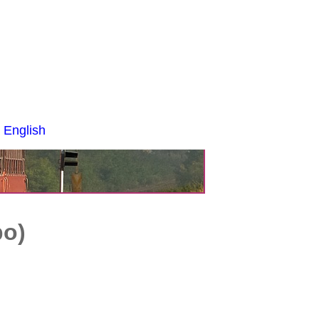
 English
bo)