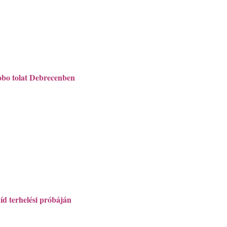
bo tolat Debrecenben
íd terhelési próbáján