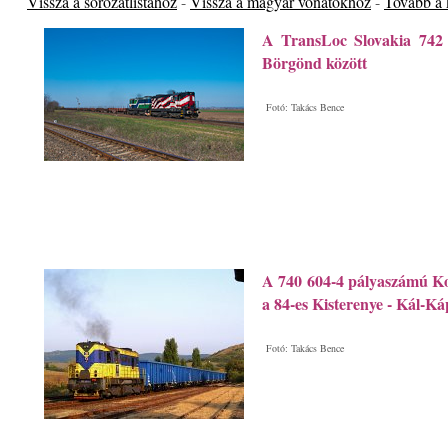
Vissza a sorozatlistához
-
Vissza a magyar vonatokhoz
-
Tovább a
A TransLoc Slovakia 742 
Börgönd között
Fotó: Takács Bence
A 740 604-4 pályaszámú Koc
a 84-es Kisterenye - Kál-Ká
Fotó: Takács Bence