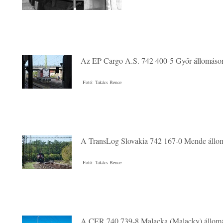
Az EP Cargo A.S. 742 400-5 Győr állomáso
Fotó: Takács Bence
A TransLog Slovakia 742 167-0 Mende állo
Fotó: Takács Bence
A CER 740 739-8 Malacka (Malacky) állom