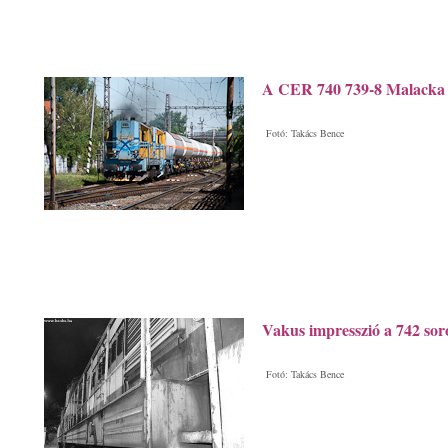
A CER 740 739-8 Malacka 
Fotó: Takács Bence
Vakus impresszió a 742 sor
Fotó: Takács Bence