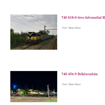
740 818-0 üres kővonattal R
Fotó: Takács Bence
740 456-9 Békéscsabán
Fotó: Takács Bence