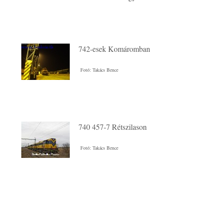
742-esek Komáromban
Fotó: Takács Bence
740 457-7 Rétszilason
Fotó: Takács Bence