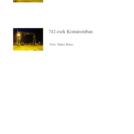
742-esek Komáromban
Fotó: Takács Bence