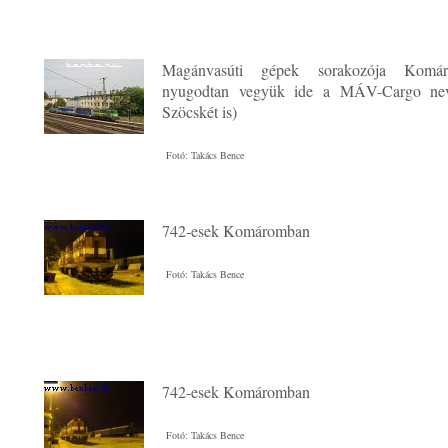
Magánvasúti gépek sorakozója Komá
nyugodtan vegyük ide a MÁV-Cargo nev
Szöcskét is)
Fotó: Takács Bence
742-esek Komáromban
Fotó: Takács Bence
742-esek Komáromban
Fotó: Takács Bence