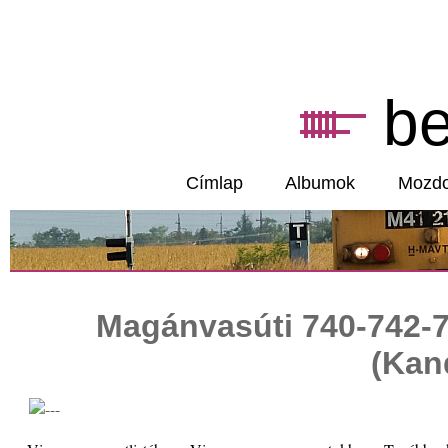
b
Címlap
Albumok
Mozd
Magánvasúti 740-742-
(Kan